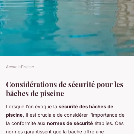
Accueil
›
Piscine
PISCINE
Considérations de sécurité pour les
Les bâches de piscine pour
bâches de piscine
enfants: ce qu'il faut
considérer
Lorsque l’on évoque la
sécurité des bâches de
piscine
, il est cruciale de considérer l’importance de
Ismaël
•
28 novembre 2024
•
7 min de lecture
la conformité aux
normes de sécurité
établies. Ces
normes garantissent que la bâche offre une