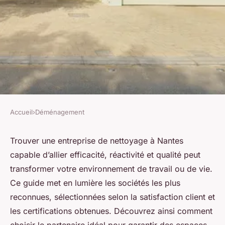
Accueil
›
Déménagement
DÉMÉNAGEMENT
Les meilleures entreprises de
Trouver une entreprise de nettoyage à Nantes
capable d’allier efficacité, réactivité et qualité peut
nettoyage à nantes pour des
transformer votre environnement de travail ou de vie.
espaces impeccables
Ce guide met en lumière les sociétés les plus
reconnues, sélectionnées selon la satisfaction client et
Ismaël
•
30 septembre 2025
•
6 min de lecture
les certifications obtenues. Découvrez ainsi comment