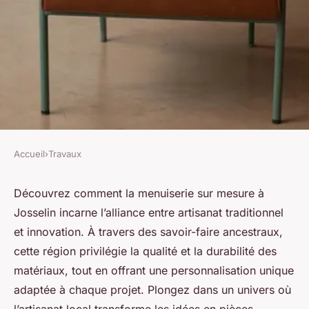
Accueil
›
Travaux
TRAVAUX
Découvrez l'art de la
Découvrez comment la menuiserie sur mesure à
Josselin incarne l’alliance entre artisanat traditionnel
menuiserie sur mesure à
et innovation. À travers des savoir-faire ancestraux,
josselin
cette région privilégie la qualité et la durabilité des
matériaux, tout en offrant une personnalisation unique
Ismaël
•
25 juillet 2025
•
6 min de lecture
adaptée à chaque projet. Plongez dans un univers où