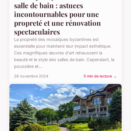
salle de bain : astuces
incontournables pour une
propreté et une rénovation
spectaculaires
La propreté des mosaïques byzantines est
essentielle pour maintenir leur impact esthétique.
Ces magnifiques œuvres d'art rehaussent la
beauté et le style des salles de bain. Cependant, la
poussière et...
28 novembre 2024
5 min de lecture →