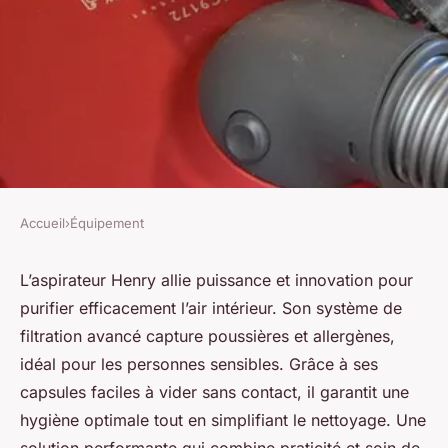
Accueil
›
Équipement
ÉQUIPEMENT
L'aspirateur henry : la solution
L’aspirateur Henry allie puissance et innovation pour
purifier efficacement l’air intérieur. Son système de
idéale pour un air pur!
filtration avancé capture poussières et allergènes,
idéal pour les personnes sensibles. Grâce à ses
Ismaël
•
31 juillet 2025
•
5 min de lecture
capsules faciles à vider sans contact, il garantit une
hygiène optimale tout en simplifiant le nettoyage. Une