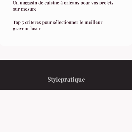
Un magasin de cuisine à orléans pour vos projets
sur mesure
Top 5 critères pour sélectionner le meilleur
graveur laser
Stylepratique
“Votre magazine pratique pour la maison et le jardin”
Mentions légales
Contact
© 2026 Stylepratique. Tous droits réservés.