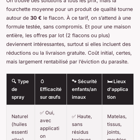
On trouve des solutions à tous les prix, mais la
fourchette moyenne pour un produit de qualité tourne
autour de
30 €
le flacon. À ce tarif, on s’attend à une
formule testée, sans compromis. Et pour une maison
entière, les offres par lot (2 flacons ou plus)
deviennent intéressantes, surtout si elles incluent des
réductions ou la livraison gratuite. Coût initial, certes,
mais largement rentabilisé par l’éviction du parasite.
🔍 Type
🥚
🐾 Sécurité
🛏️ Lieux
de
Efficacité
enfants/an
d'applica
spray
sur œufs
imaux
tion
✅ Oui,
Naturel
✅ Haute,
Matelas,
avec
(huiles
sans
tissus,
applicati
essenti
résidus
joints,
on
elles)
toxiques
meubles