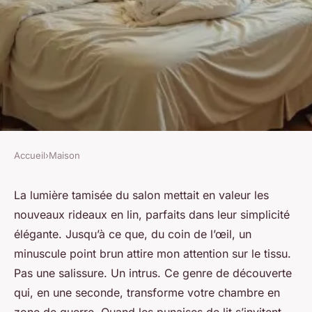
Accueil
›
Maison
MAISON
Comment choisir un spray
La lumière tamisée du salon mettait en valeur les
nouveaux rideaux en lin, parfaits dans leur simplicité
anti punaise de lit efficace ?
élégante. Jusqu’à ce que, du coin de l’œil, un
minuscule point brun attire mon attention sur le tissu.
Aubine
•
19/04/2026 14:58
•
10 min de lecture
Pas une salissure. Un intrus. Ce genre de découverte
qui, en une seconde, transforme votre chambre en